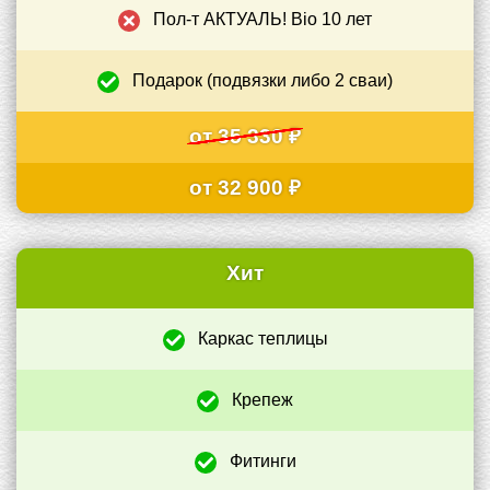
Пол-т АКТУАЛЬ! Bio 10 лет
–
Подарок (подвязки либо 2 сваи)
+
от 35 330 ₽
от 32 900 ₽
Хит
Каркас теплицы
+
Крепеж
+
Фитинги
+