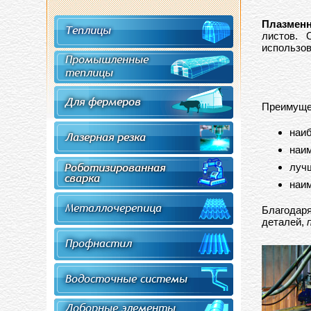
Плазменн
листов. 
использов
Преимуще
наиб
наим
лучш
наим
Благодаря
деталей,