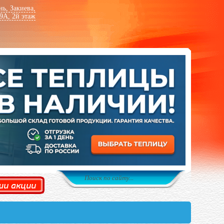
нь
,
Закиева,
 9А, 2й этаж