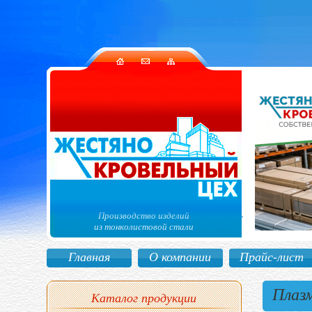
Производство изделий
из тонколистовой стали
Главная
О компании
Прайс-лист
Плазм
Каталог продукции