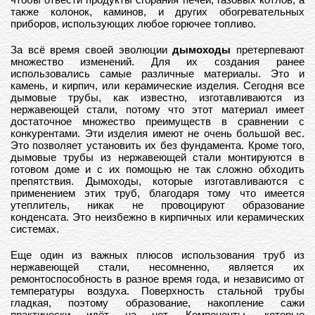
также колонок, каминов, и других обогревательных
приборов, использующих любое горючее топливо.
За всё время своей эволюции
дымоходы
претерпевают
множество изменений. Для их создания ранее
использовались самые различные материалы. Это и
камень, и кирпич, или керамические изделия. Сегодня все
дымовые трубы, как известно, изготавливаются из
нержавеющей стали, потому что этот материал имеет
достаточное множество преимуществ в сравнении с
конкурентами. Эти изделия имеют не очень большой вес.
Это позволяет установить их без фундамента. Кроме того,
дымовые трубы из нержавеющей стали монтируются в
готовом доме и с их помощью не так сложно обходить
препятствия. Дымоходы, которые изготавливаются с
применением этих труб, благодаря тому что имеется
утеплитель, никак не провоцируют образование
конденсата. Это неизбежно в кирпичных или керамических
системах.
Еще один из важных плюсов использования труб из
нержавеющей стали, несомненно, является их
ремонтоспособность в разное время года, и независимо от
температуры воздуха. Поверхность стальной трубы
гладкая, поэтому образование, накопление сажи
практически идёт на нет. Компоненты, которые