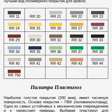
Лучший вид полимерного покрытия для кровли.
RR 11
RR 20
RR 21
RR 22
RR 23
RR 24
RR 25
RR 26
RR 27
RR 28
RR 29
RR 30
RR 31
RR 32
RR 33
RR 34
RR 35
RR 36
RR 37
RR 38
RR 40
RR 41
RR 42
RR 43
RR 44
RR 750
Палитра Пластизол
Наиболее толстое покрытие (200 мкм), имеет тисненую
поверхность. Основа покрытия – ПВХ (поливинилхлорид).
Одно из самых устойчивых к механическим повреждениям
и к «агрессии» природы. Выбирая пластизол для