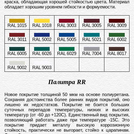
краска, обладающая хорошей стойкостью цвета. Материал
обладает хорошим уровнем гибкости и формуемости.
RAL 1015
RAL 1018
RAL 3003
RAL 3005
RAL 3009
RAL 3011
RAL 5002
RAL 5005
RAL 5021
RAL 6002
RAL 6005
RAL 6026
RAL 6029
RAL 7004
RAL 8017
RAL 9002
RAL 9003
Палитра RR
Новое покрытие толщиной 50 мкм на основе полиуретана.
Сохраняя достоинства более ранних видов покрытий, оно
лишено их недостатков. Покрытие не боится больших
суточных перепадов температуры, низких и высоких
температур (от -60 до +120С). Единственный вид покрытия,
позволяющий работать даже при температуре -15С. Это
покрытие придает металлу высокую коррозионную
стойкость, практически не выгорает, стойко к царапинам.